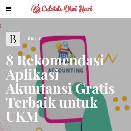
B
BISNIS
8 Rekomendasi
Aplikasi
Akuntansi Gratis
Terbaik untuk
UKM