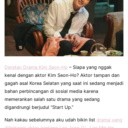
Deretan Drama Kim Seon-Ho
– Siapa yang nggak
kenal dengan aktor Kim Seon-Ho? Aktor tampan dan
gagah asal Korea Selatan yang saat ini sedang menjadi
bahan perbincangan di sosial media karena
memerankan salah satu drama yang sedang
digandrungi berjudul “Start Up.”
Nah kakau sebelumnya aku udah bikin list
drama yang
dibintangi aktor ganteng Lee Joon Gi
,
Lee Min Ho