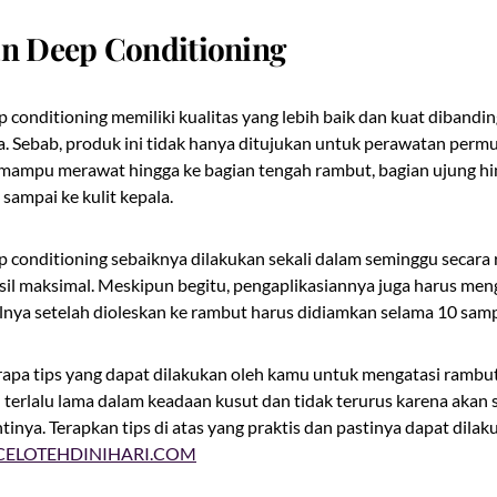
an Deep Conditioning
conditioning memiliki kualitas yang lebih baik dan kuat dibandi
a. Sebab, produk ini tidak hanya ditujukan untuk perawatan per
ga mampu merawat hingga ke bagian tengah rambut, bagian ujung h
sampai ke kulit kepala.
conditioning sebaiknya dilakukan sekali dalam seminggu secara 
l maksimal. Meskipun begitu, pengaplikasiannya juga harus meng
lnya setelah dioleskan ke rambut harus didiamkan selama 10 samp
erapa tips yang dapat dilakukan oleh kamu untuk mengatasi ramb
 terlalu lama dalam keadaan kusut dan tidak terurus karena akan 
inya. Terapkan tips di atas yang praktis dan pastinya dapat dila
CELOTEHDINIHARI.COM