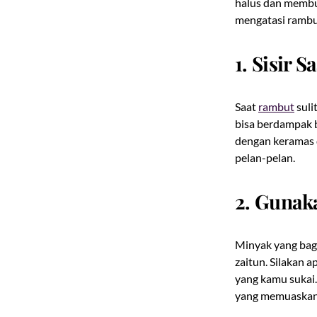
halus dan membua
mengatasi rambu
1. Sisir 
Saat
rambut
suli
bisa berdampak b
dengan keramas d
pelan-pelan.
2. Gunak
Minyak yang bagu
zaitun. Silakan 
yang kamu sukai.
yang memuaskan