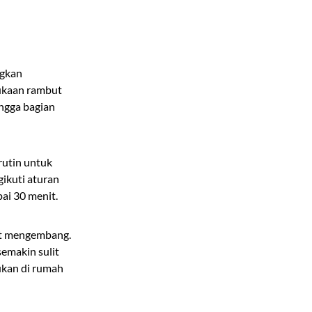
ngkan
mukaan rambut
ingga bagian
rutin untuk
ikuti aturan
ai 30 menit.
ut mengembang.
semakin sulit
kukan di rumah