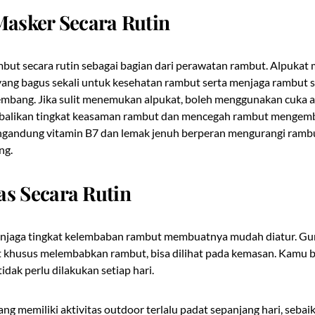
Masker Secara Rutin
mbut secara rutin sebagai bagian dari perawatan rambut. Alpuka
yang bagus sekali untuk kesehatan rambut serta menjaga rambut se
embang. Jika sulit menemukan alpukat, boleh menggunakan cuka a
likan tingkat keasaman rambut dan mencegah rambut mengemb
ngandung vitamin B7 dan lemak jenuh berperan mengurangi rambu
ng.
as Secara Rutin
njaga tingkat kelembaban rambut membuatnya mudah diatur. G
t khusus melembabkan rambut, bisa dilihat pada kemasan. Kamu 
tidak perlu dilakukan setiap hari.
ang memiliki aktivitas outdoor terlalu padat sepanjang hari, seba