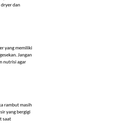
 dryer dan
er yang memiliki
gesekan. Jangan
 nutrisi agar
ka rambut masih
ir yang bergigi
t saat