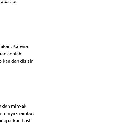
apa tips
sakan. Karena
kan adalah
ikan dan disisir
a dan minyak
ar minyak rambut
ndapatkan hasil