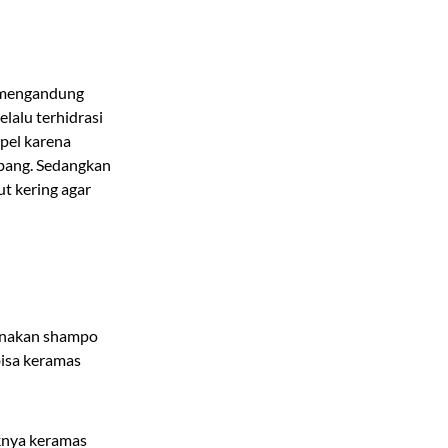
t mengandung
lalu terhidrasi
pel karena
ang. Sedangkan
t kering agar
unakan shampo
bisa keramas
iknya keramas