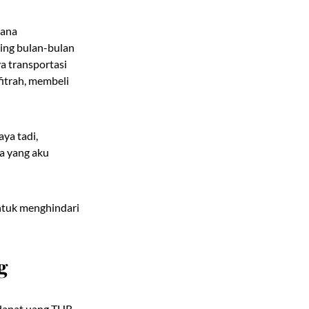
cana
ing bulan-bulan
a transportasi
fitrah, membeli
ya tadi,
pa yang aku
untuk menghindari
g
dapat uang THR