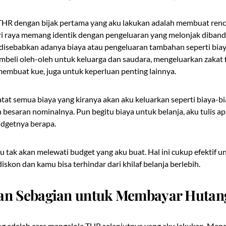
THR dengan bijak pertama yang aku lakukan adalah membuat ren
ri raya memang identik dengan pengeluaran yang melonjak diband
i disebabkan adanya biaya atau pengeluaran tambahan seperti biay
beli oleh-oleh untuk keluarga dan saudara, mengeluarkan zakat 
embuat kue, juga untuk keperluan penting lainnya.
tat semua biaya yang kiranya akan aku keluarkan seperti biaya-bia
besaran nominalnya. Pun begitu biaya untuk belanja, aku tulis a
dgetnya berapa.
 tak akan melewati budget yang aku buat. Hal ini cukup efektif 
skon dan kamu bisa terhindar dari khilaf belanja berlebih.
an Sebagian untuk Membayar Hutan
 adalah cara mengelola THR selanjutnya yang aku lakukan. Men