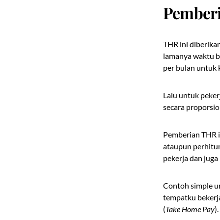
Pemberi
THR ini diberika
lamanya waktu be
per bulan untuk 
Lalu untuk peker
secara proporsio
Pemberian THR i
ataupun perhitun
pekerja dan juga
Contoh simple u
tempatku bekerj
(
Take Home Pay
).