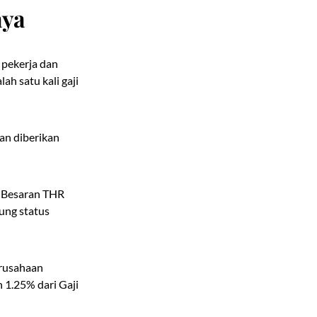
aya
 pekerja dan
h satu kali gaji
an diberikan
. Besaran THR
ung status
erusahaan
 1.25% dari Gaji