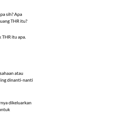
pa sih? Apa
 uang THR itu?
k THR itu apa.
usahaan atau
ing dinanti-nanti
rnya dikeluarkan
untuk