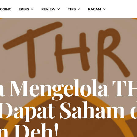
GGING
EKBIS
REVIEW
TIPS
RAGAM
a Mengelola T
a Dapat Saham 
n Deh!