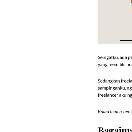
Seingatku, ada 
yang memiliki h
Sedangkan freela
sampinganku, ngg
freelancer aku n
Kalau temen-teme
Bagaima