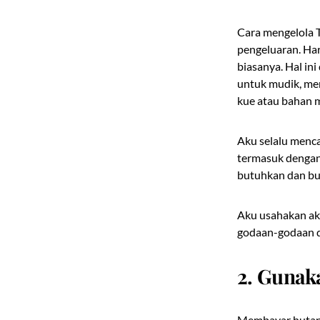
Cara mengelola 
pengeluaran. Ha
biasanya. Hal in
untuk mudik, mem
kue atau bahan m
Aku selalu menca
termasuk dengan 
butuhkan dan bu
Aku usahakan aku
godaan-godaan di
2. Gunak
Membayar hutang