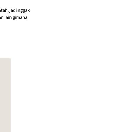
ah, jadi nggak
n lain gimana,