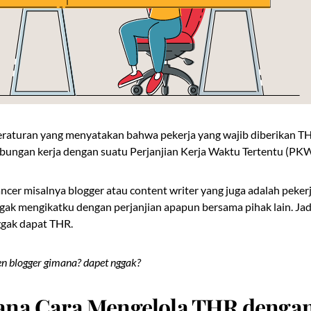
peraturan yang menyatakan bahwa pekerja yang wajib diberikan T
ubungan kerja dengan suatu Perjanjian Kerja Waktu Tertentu (PK
ncer misalnya blogger atau content writer yang juga adalah peker
ak mengikatku dengan perjanjian apapun bersama pihak lain. Jadi
ggak dapat THR.
n blogger gimana? dapet nggak?
na Cara Mengelola THR dengan