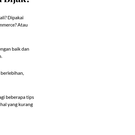
li? Dipakai
ommerce? Atau
engan baik dan
p.
 berlebihan,
gi beberapa tips
-hal yang kurang