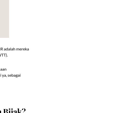
HR adalah mereka
WTT).
jaan
 ya, sebagai
 Bijak?