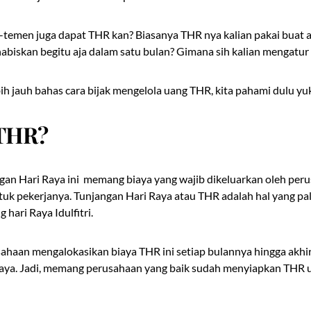
temen juga dapat THR kan? Biasanya THR nya kalian pakai buat a
habiskan begitu aja dalam satu bulan? Gimana sih kalian mengatur
ih jauh bahas cara bijak mengelola uang THR, kita pahami dulu yu
 THR?
gan Hari Raya ini memang biaya yang wajib dikeluarkan oleh per
ntuk pekerjanya. Tunjangan Hari Raya atau THR adalah hal yang pal
 hari Raya Idulfitri.
haan mengalokasikan biaya THR ini setiap bulannya hingga akhi
Raya. Jadi, memang perusahaan yang baik sudah menyiapkan THR 