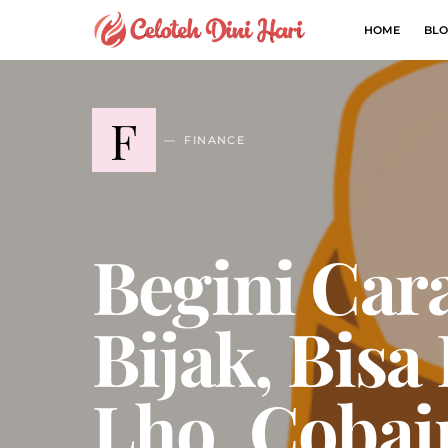
HOME
BLO
F
FINANCE
Begini Car
Bijak, Bis
Lho, Cobai