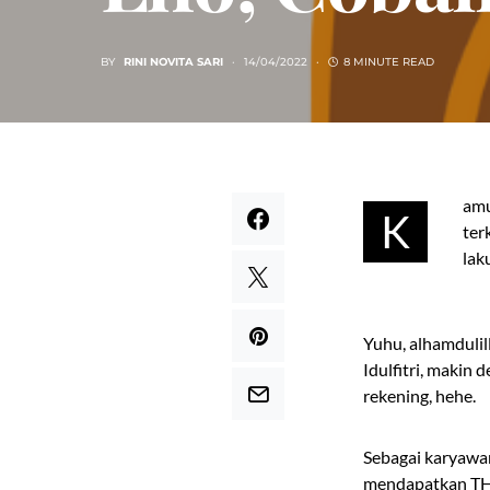
BY
RINI NOVITA SARI
14/04/2022
8 MINUTE READ
amu
K
ter
lak
Yuhu, alhamdulil
Idulfitri, makin
rekening, hehe.
Sebagai karyawan
mendapatkan THR 