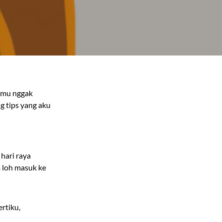
gmu nggak
g tips yang aku
hari raya
a loh masuk ke
rtiku,