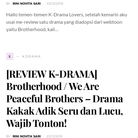
BY
RINI NOVITA SARI
02/12/2019
Hallo temen-temen K-Drama Lovers, setelah kemarin aku
usai me-review satu drama yang diadopsi dari webtoon
yaitu Brotherhood, kali…
K
KDRAMA
[REVIEW K-DRAMA]
Brotherhood / We Are
Peaceful Brothers – Drama
Kakak Adik Seru dan Lucu,
Wajib Tonton!
BY
RINI NOVITA SARI
23/11/2019