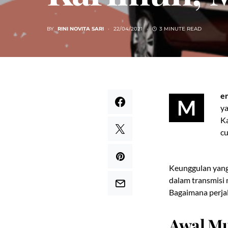
BY
RINI NOVITA SARI
22/04/2021
3 MINUTE READ
en
M
ya
Ka
cu
Keunggulan yang
dalam transmisi
Bagaimana perja
Awal Mu