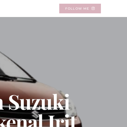
FOLLOW ME
 Suzuki
enal Irit