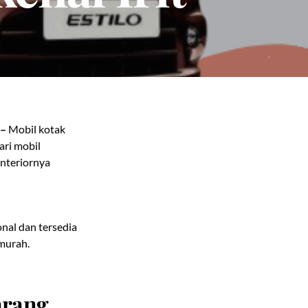
 –
Mobil kotak
ari mobil
interiornya
nal dan tersedia
murah.
arang