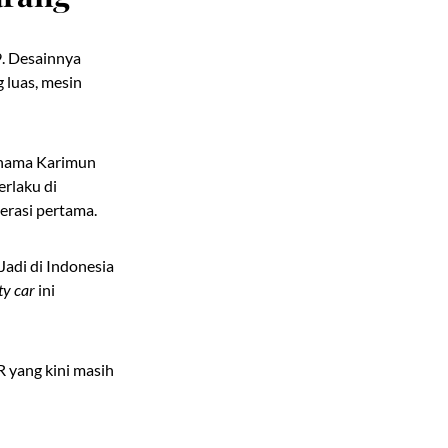
9. Desainnya
 luas, mesin
i nama Karimun
rlaku di
erasi pertama.
Jadi di Indonesia
ty car
ini
 yang kini masih