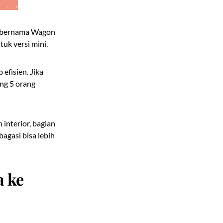
13 bernama Wagon
uk versi mini.
efisien. Jika
ung 5 orang
interior, bagian
agasi bisa lebih
a ke