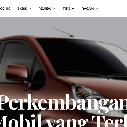
GGING
EKBIS
REVIEW
TIPS
RAGAM
 Perkembangan
obil yang Terk