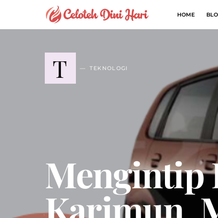
HOME
BLO
T
TEKNOLOGI
Mengintip
Karimun, M