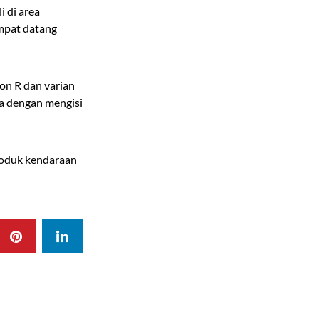
 di area
empat datang
on R dan varian
ya dengan mengisi
roduk kendaraan