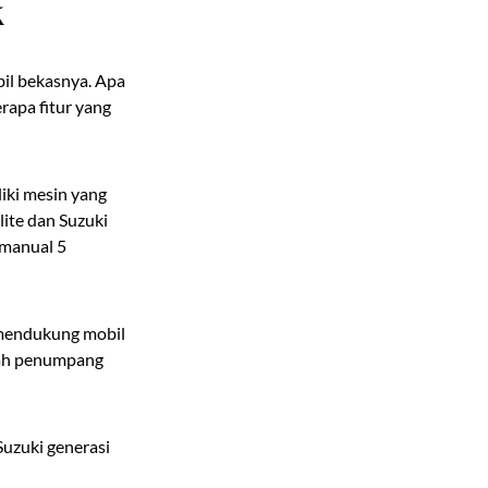
k
bil bekasnya. Apa
rapa fitur yang
iki mesin yang
ite dan Suzuki
 manual 5
g mendukung mobil
awah penumpang
Suzuki generasi