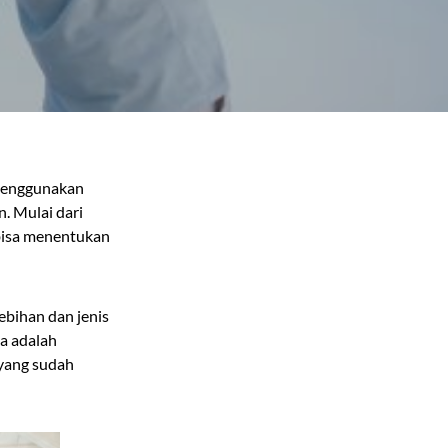
 menggunakan
. Mulai dari
 bisa menentukan
bihan dan jenis
ya adalah
 yang sudah