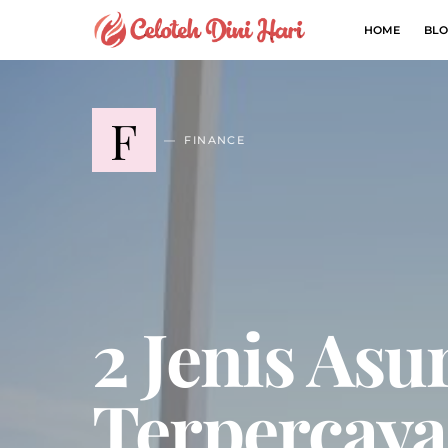
HOME
BLO
F
FINANCE
2 Jenis Asu
Terpercaya