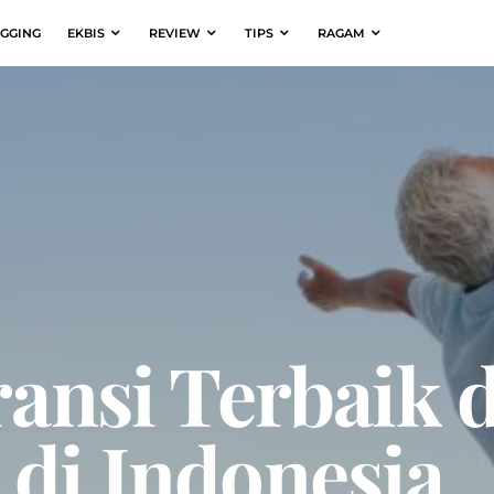
GGING
EKBIS
REVIEW
TIPS
RAGAM
ransi Terbaik 
 di Indonesia