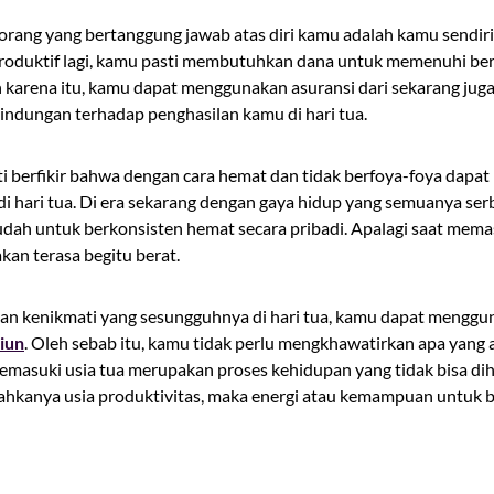
i orang yang bertanggung jawab atas diri kamu adalah kamu sendiri
 produktif lagi, kamu pasti membutuhkan dana untuk memenuhi be
h karena itu, kamu dapat menggunakan asuransi dari sekarang jug
indungan terhadap penghasilan kamu di hari tua.
ti berfikir bahwa dengan cara hemat dan tidak berfoya-foya dap
a di hari tua. Di era sekarang dengan gaya hidup yang semuanya s
udah untuk berkonsisten hemat secara pribadi. Apalagi saat mema
kan terasa begitu berat.
n kenikmati yang sesungguhnya di hari tua, kamu dapat mengg
iun
. Oleh sebab itu, kamu tidak perlu mengkhawatirkan apa yang a
emasuki usia tua merupakan proses kehidupan yang tidak bisa dihi
hkanya usia produktivitas, maka energi atau kemampuan untuk be