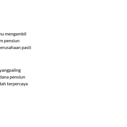
kamu mengambil
em pensiun
perusahaan pasti
yangpaling
dana pensiun
dah terpercaya