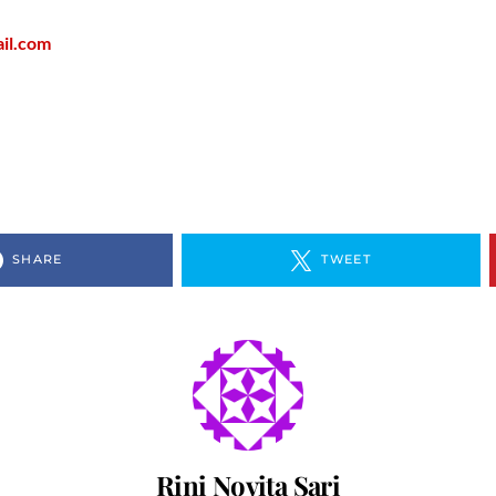
il.com
SHARE
TWEET
Rini Novita Sari