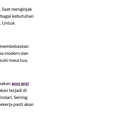
. Saat menginjak
rbagai kebutuhan
a. Untuk
at membebaskan
erba modern dan
suki masa tua,
unakan
asuransi
kan terjadi di
ndari. Seiring
kerja pasti akan