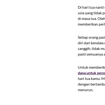
Di hari tua nant
usia yang tidak
di masa tua. Ole
memberikan perl
Setiap orang pas
diri dari kendal
canggih, tidak m
pasti semuanya a
Untuk memberika
dana untuk pens
hari tua kamu. M
dengan bertamba
menurun.