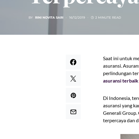
BY
RINI NOVITA SARI
16/12/2019
2 MINUTE READ
Saat ini untuk 
asuransi. Asura
perlindungan ter
asuransi terbaik
Di Indonesia, te
asuransi yang ka
Generali Group.
terpercaya dan 