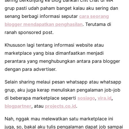
grup pasti udah paham banget kalau aku sering dan
senang berbagi informasi seputar
cara seorang
blogger mendapatkan penghasilan
. Terutama di
ranah sponsored post.
Khususon lagi tentang informasi website atau
marketplace yang bisa dimanfaatkan menjadi
perantara yang menghubungkan antara para blogger
dengan para advertiser.
Selain sharing melaui pesan whatsapp atau whatsapp
grup, aku juga kerap menuliskan pengalaman job-job
di beberapa marketplace seperti
sosiago
,
vira.id
,
blogpartner
, atau
projects.co.id
.
Nah, nggak mau melewatkan satu marketplace ini
juga, so, bakal aku tulis pengalaman dapat job sampai