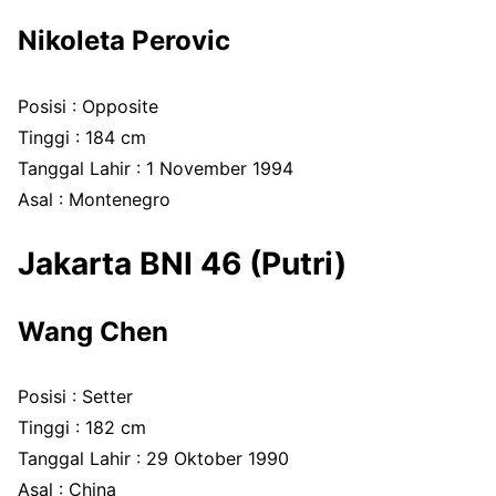
Nikoleta Perovic
Posisi : Opposite
Tinggi : 184 cm
Tanggal Lahir : 1 November 1994
Asal : Montenegro
Jakarta BNI 46 (Putri)
Wang Chen
Posisi : Setter
Tinggi : 182 cm
Tanggal Lahir : 29 Oktober 1990
Asal : China