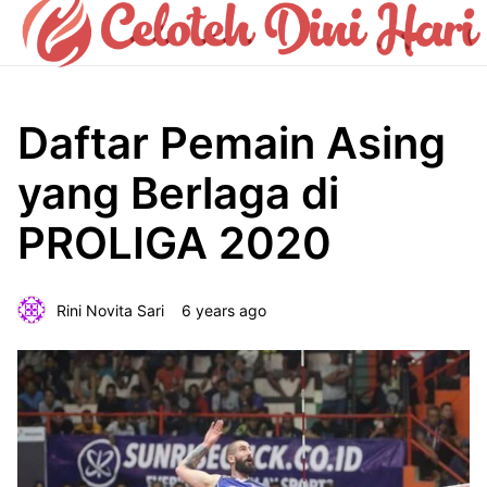
Daftar Pemain Asing
yang Berlaga di
PROLIGA 2020
Rini Novita Sari
6 years ago