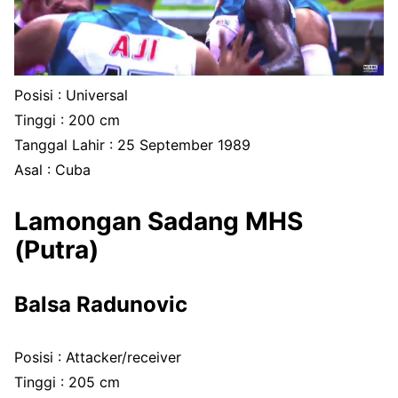
Posisi : Universal
Tinggi : 200 cm
Tanggal Lahir : 25 September 1989
Asal : Cuba
Lamongan Sadang MHS
(Putra)
Balsa Radunovic
Posisi : Attacker/receiver
Tinggi : 205 cm