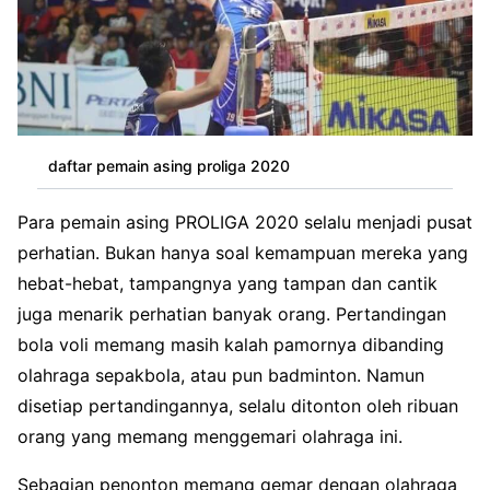
daftar pemain asing proliga 2020
Para pemain asing PROLIGA 2020 selalu menjadi pusat
perhatian. Bukan hanya soal kemampuan mereka yang
hebat-hebat, tampangnya yang tampan dan cantik
juga menarik perhatian banyak orang. Pertandingan
bola voli memang masih kalah pamornya dibanding
olahraga sepakbola, atau pun badminton. Namun
disetiap pertandingannya, selalu ditonton oleh ribuan
orang yang memang menggemari olahraga ini.
Sebagian penonton memang gemar dengan olahraga