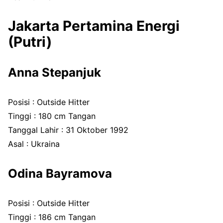
Jakarta Pertamina Energi
(Putri)
Anna Stepanjuk
Posisi : Outside Hitter
Tinggi : 180 cm Tangan
Tanggal Lahir : 31 Oktober 1992
Asal : Ukraina
Odina Bayramova
Posisi : Outside Hitter
Tinggi : 186 cm Tangan