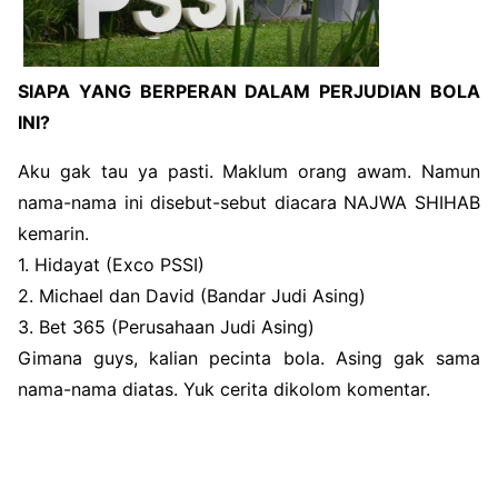
SIAPA YANG BERPERAN DALAM PERJUDIAN BOLA
INI?
Aku gak tau ya pasti. Maklum orang awam. Namun
nama-nama ini disebut-sebut diacara NAJWA SHIHAB
kemarin.
1.
Hidayat (Exco PSSI)
2.
Michael dan David (Bandar Judi Asing)
3.
Bet 365 (Perusahaan Judi Asing)
G
imana guys, kalian pecinta bola.
A
sing gak sama
nama-nama diatas.
Y
uk cerita dikolom komentar.