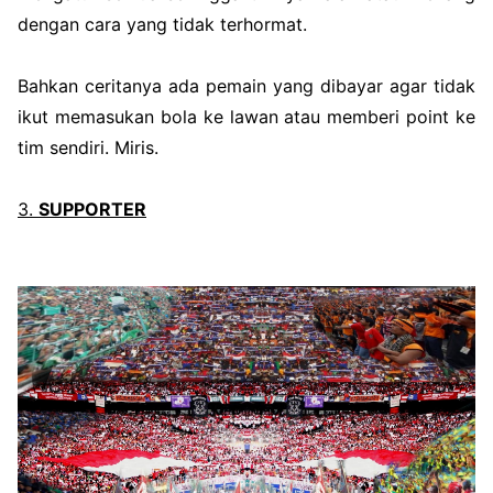
dengan cara yang tidak terhormat.
Bahkan ceritanya ada pemain yang dibayar agar tidak
ikut memasukan bola ke lawan atau memberi point ke
tim sendiri. Miris.
3.
SUPPORTER