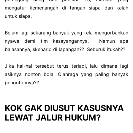
mengatur kemenangan di tangan siapa dan kalah
untuk siapa.
Belum lagi sekarang banyak yang rela mengorbankan
nyawa demi tim kesayangannya. Namun apa
balasannya, skenario di lapangan?? Seburuk itukah??
Jika hal-hal tersebut terus terjadi, lalu dimana lagi
asiknya nonton bola. Olahraga yang paling banyak
penontonnya??
KOK GAK DIUSUT KASUSNYA
LEWAT JALUR HUKUM?