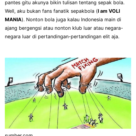
pantes gitu akunya bikin tulisan tentang sepak bola.
Well, aku bukan fans fanatik sepakbola (
I am VOLI
MANIA
). Nonton bola juga kalau Indonesia main di
ajang bergengsi atau nonton klub luar atau negara-
negara luar di pertandingan-pertandingan elit aja.
sumber.com