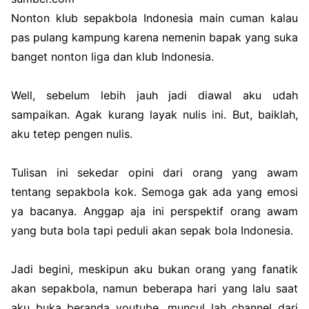
Nonton klub sepakbola Indonesia main cuman kalau
pas pulang kampung karena nemenin bapak yang suka
banget nonton liga dan klub Indonesia.
Well, sebelum lebih jauh jadi diawal aku udah
sampaikan. Agak kurang layak nulis ini. But, baiklah,
aku tetep pengen nulis.
Tulisan ini sekedar opini dari orang yang awam
tentang sepakbola kok. Semoga gak ada yang emosi
ya bacanya. Anggap aja ini perspektif orang awam
yang buta bola tapi peduli akan sepak bola Indonesia.
Jadi begini, meskipun aku bukan orang yang fanatik
akan sepakbola, namun beberapa hari yang lalu saat
aku buka beranda youtube, muncul lah channel dari