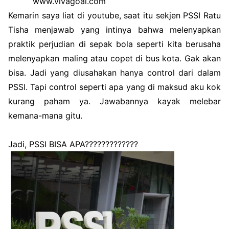
www.vivagoal.com
Kemarin saya liat di youtube, saat itu sekjen PSSI Ratu
Tisha menjawab yang intinya bahwa melenyapkan
praktik perjudian di sepak bola seperti kita berusaha
melenyapkan maling atau copet di bus kota. Gak akan
bisa. Jadi yang diusahakan hanya control dari dalam
PSSI. Tapi control seperti apa yang di maksud aku kok
kurang paham ya. Jawabannya kayak melebar
kemana-mana gitu.
Jadi, PSSI BISA APA?????????????