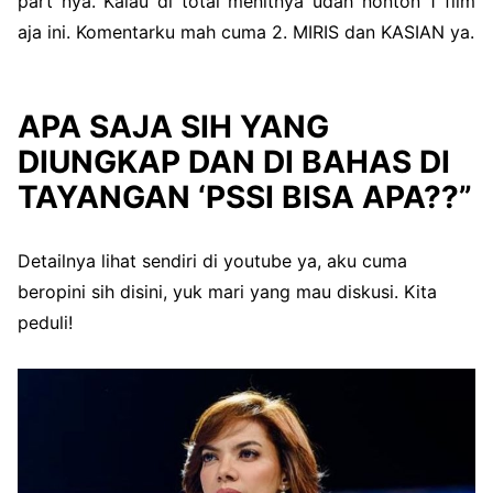
part nya. Kalau di total menitnya udah nonton 1 film
aja ini. Komentarku mah cuma 2. MIRIS dan KASIAN ya.
APA SAJA SIH YANG
DIUNGKAP DAN DI BAHAS DI
TAYANGAN
‘
PSSI BISA APA??
”
Detailnya lihat sendiri di youtube ya, aku cuma
beropini sih disini, yuk mari yang mau diskusi. Kita
peduli!