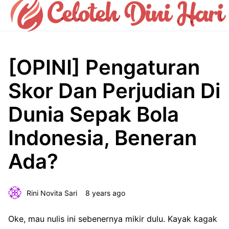
[OPINI] Pengaturan
Skor Dan Perjudian Di
Dunia Sepak Bola
Indonesia, Beneran
Ada?
Rini Novita Sari
8 years ago
Oke, mau nulis ini sebenernya mikir dulu. Kayak kagak