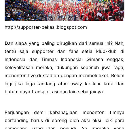
http://supporter-bekasi.blogspot.com
D
an siapa yang paling dirugikan dari semua ini? Nah,
tentu saja supporter dan fans setia klub-klub di
Indonesia dan Timnas Indonesia. Gimana enggak,
keloyalitasan mereka, dukungan sepenuh jiwa raga,
menonton live di stadion dengan membeli tiket. Belum
lagi jika laga tandang atau away ke luar kota dan
butun biaya transportasi dan lain sebagainya.
Perjuangan demi kebahagiaan menonton timnya
bertanding harus di coreng oleh aksi aksi licik para
pemegang uang dan penjudi. Ya, mereka yang