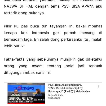
NAJWA SHIHAB dengan tema PSSI BISA APA??. aku
tertarik dong bukanya.
Pikir ku pas buka tuh tayangan ini bakal mbahas
kenapa kok Indonesia gak pernah menang di
bermacam laga. Eh salah dong perkiraanku itu , malah
lebih buruk.
Fakta-fakta yang sebelumnya mungkin gak diketahui
orang yang awam tentang bola jadi terkuak
ditayangan mbak nana ini.