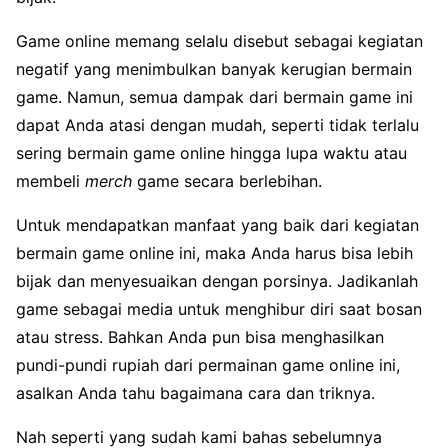
Game online memang selalu disebut sebagai kegiatan
negatif yang menimbulkan banyak kerugian bermain
game. Namun, semua dampak dari bermain game ini
dapat Anda atasi dengan mudah, seperti tidak terlalu
sering bermain game online hingga lupa waktu atau
membeli
merch
game secara berlebihan.
Untuk mendapatkan manfaat yang baik dari kegiatan
bermain game online ini, maka Anda harus bisa lebih
bijak dan menyesuaikan dengan porsinya. Jadikanlah
game sebagai media untuk menghibur diri saat bosan
atau stress. Bahkan Anda pun bisa menghasilkan
pundi-pundi rupiah dari permainan game online ini,
asalkan Anda tahu bagaimana cara dan triknya.
Nah seperti yang sudah kami bahas sebelumnya