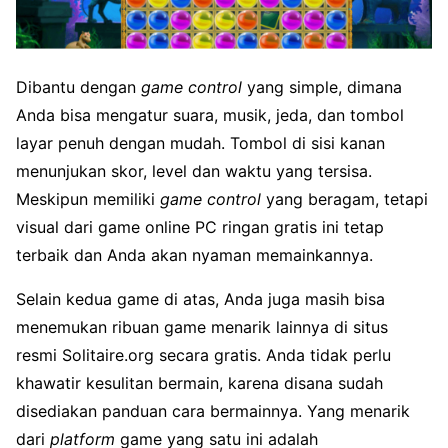
Dibantu dengan
game control
yang simple, dimana
Anda bisa mengatur suara, musik, jeda, dan tombol
layar penuh dengan mudah. Tombol di sisi kanan
menunjukan skor, level dan waktu yang tersisa.
Meskipun memiliki
game control
yang beragam, tetapi
visual dari game online PC ringan gratis ini tetap
terbaik dan Anda akan nyaman memainkannya.
Selain kedua game di atas, Anda juga masih bisa
menemukan ribuan game menarik lainnya di situs
resmi Solitaire.org secara gratis. Anda tidak perlu
khawatir kesulitan bermain, karena disana sudah
disediakan panduan cara bermainnya. Yang menarik
dari
platform
game yang satu ini adalah