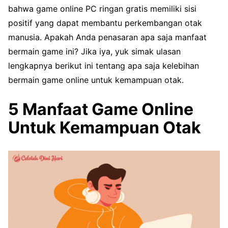
bahwa game online PC ringan gratis memiliki sisi
positif yang dapat membantu perkembangan otak
manusia. Apakah Anda penasaran apa saja manfaat
bermain game ini? Jika iya, yuk simak ulasan
lengkapnya berikut ini tentang apa saja kelebihan
bermain game online untuk kemampuan otak.
5 Manfaat Game Online
Untuk Kemampuan Otak