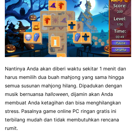
Nantinya Anda akan diberi waktu sekitar 1 menit dan
harus memilih dua buah mahjong yang sama hingga
semua susunan mahjong hilang. Dipadukan dengan
musik bernuansa
halloween
, dijamin akan Anda
membuat Anda ketagihan dan bisa menghilangkan
stress. Pasalnya game online PC ringan gratis ini
terbilang mudah dan tidak membutuhkan rencana
rumit.