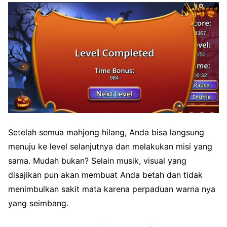
Setelah semua mahjong hilang, Anda bisa langsung
menuju ke level selanjutnya dan melakukan misi yang
sama. Mudah bukan? Selain musik, visual yang
disajikan pun akan membuat Anda betah dan tidak
menimbulkan sakit mata karena perpaduan warna nya
yang seimbang.