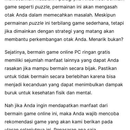
game seperti
puzzle
, permainan ini akan mengasah
otak Anda dalam memecahkan masalah. Meskipun
permainan
puzzle
ini terbilang game sederhana, tetapi
jika dimainkan dengan strategi yang matang akan
membantu perkembangan otak Anda. Menarik bukan?
Sejatinya, bermain game online PC ringan gratis
memiliki sejumlah manfaat lainnya yang dapat Anda
rasakan jika mampu bermain secara bijak. Pastikan
untuk tidak bermain secara berlebihan karena bisa
menjadi kecanduan yang dapat menimbulkan dampak
buruk untuk kesehatan fisik dan mental.
Nah jika Anda ingin mendapatkan manfaat dari
bermain game online ini, maka Anda wajib mencoba
rekomendasi game yang akan kami berikan pada
ulasan selanjutnya ini. Penasaran apa saja