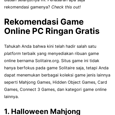
rekomendasi gamenya?
Check this out!
Rekomendasi Game
Online PC Ringan Gratis
Tahukah Anda bahwa kini telah hadir salah satu
platform
terbaik yang menyediakan ribuan game
online bernama Solitaire.org. Situs game ini tidak
hanya berfokus pada game Solitaire saja, tetapi Anda
dapat menemukan berbagai koleksi game jenis lainnya
seperti Mahjong Games, Hidden Object Games, Card
Games, Connect 3 Games, dan kategori game online
lainnya.
1. Halloween Mahjong