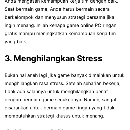
Anda mengasah kemampuan kerja tim dengan baik.
Saat bermain game, Anda harus bermain secara
berkelompok dan menyusun strategi bersama jika
ingin menang. Inilah kenapa game online PC ringan
gratis mampu meningkatkan kemampuan kerja tim
yang baik.
3. Menghilangkan Stress
Bukan hal aneh lagi jika game banyak dimainkan untuk
menghilangkan rasa stress. Setelah seharian bekerja,
tidak ada salahnya untuk menghilangkan penat
dengan bermain game secukupnya. Namun, sangat
disarankan untuk bermain game ringan yang tidak
membutuhkan strategi khusus untuk menang.