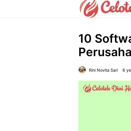
10 Softw
Perusah
Rini Novita Sari
6 ye