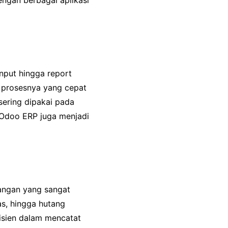
engan berbagai aplikasi
put hingga report
h prosesnya yang cepat
sering dipakai pada
. Odoo ERP juga menjadi
uangan yang sangat
as, hingga hutang
fisien dalam mencatat