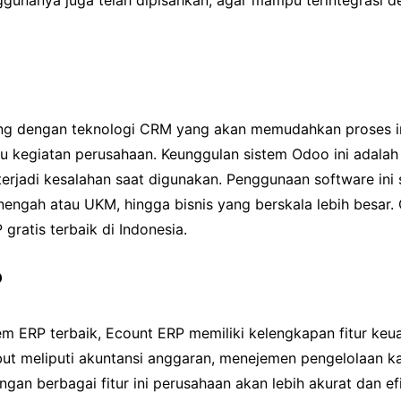
ggunanya juga telah dipisahkan, agar mampu terintegrasi d
ng dengan teknologi CRM yang akan memudahkan proses in
u kegiatan perusahaan. Keunggulan sistem Odoo ini adala
terjadi kesalahan saat digunakan. Penggunaan software ini 
nengah atau UKM, hingga bisnis yang berskala lebih besar
gratis terbaik di Indonesia.
P
tem ERP terbaik, Ecount ERP memiliki kelengkapan fitur ke
ebut meliputi akuntansi anggaran, menejemen pengelolaan k
gan berbagai fitur ini perusahaan akan lebih akurat dan e