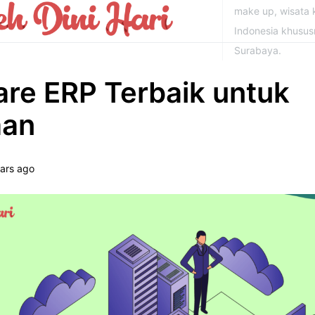
make up, wisata k
Indonesia khusu
Surabaya.
are ERP Terbaik untuk
aan
ars ago