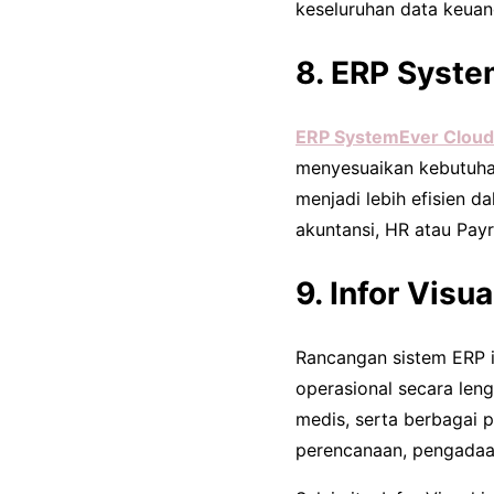
keseluruhan data keuan
8. ERP Syste
ERP SystemEver Cloud
menyesuaikan kebutuha
menjadi lebih efisien d
akuntansi, HR atau Pay
9. Infor Visua
Rancangan sistem ERP i
operasional secara leng
medis, serta berbagai 
perencanaan, pengadaan