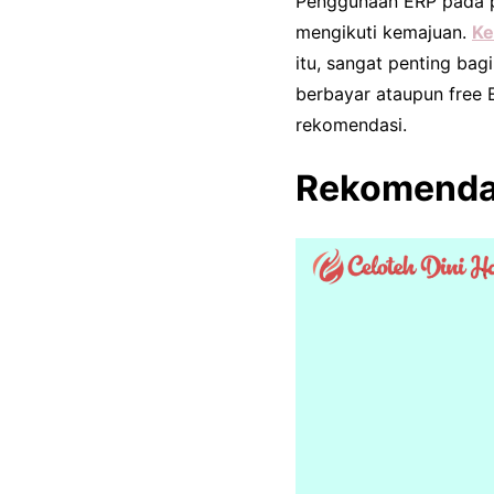
Penggunaan ERP pada p
mengikuti kemajuan.
Ke
itu, sangat penting ba
berbayar ataupun free 
rekomendasi.
Rekomendas