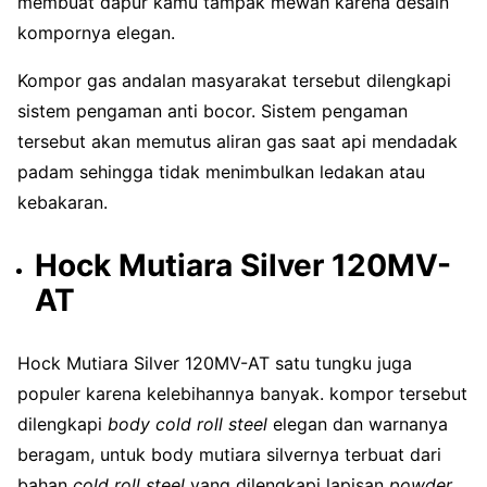
membuat dapur kamu tampak mewah karena desain
kompornya elegan.
Kompor gas andalan masyarakat tersebut dilengkapi
sistem pengaman anti bocor. Sistem pengaman
tersebut akan memutus aliran gas saat api mendadak
padam sehingga tidak menimbulkan ledakan atau
kebakaran.
Hock Mutiara Silver 120MV-
AT
Hock Mutiara Silver 120MV-AT satu tungku juga
populer karena kelebihannya banyak. kompor tersebut
dilengkapi
body cold roll steel
elegan dan warnanya
beragam, untuk body mutiara silvernya terbuat dari
bahan
cold roll steel
yang dilengkapi lapisan
powder