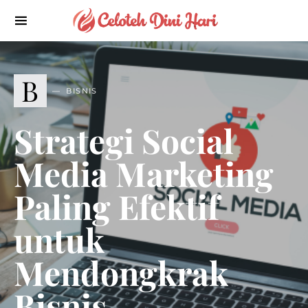
B
BISNIS
Strategi Social
Media Marketing
Paling Efektif
untuk
Mendongkrak
Bisnis