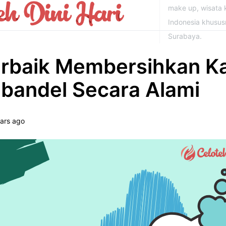
make up, wisata k
Indonesia khusu
Surabaya.
erbaik Membersihkan K
bandel Secara Alami
ars ago