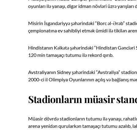
oyunları ilə yanaşı, digər idman növləri üzrə yarışları 
Misirin İsgəndəriyyə şəhərindəki “Borc əl-Ərəb” sta
çempionatına ev sahibliyi etmək ümidi ilə tikilən a
Hindistanın Kəlkətə şəhərindəki “Hindistan Gəncləri 
120 min tamaşaçı tutumu ilə rekord qırıb.
Avstraliyanın Sidney şəhərindəki “Avstraliya” stadio
2000-ci il Olimpiya Oyunlarının açılış və bağlanış mər
Stadionların müasir stand
Müasir dövrdə stadionların tutumu ilə yanaşı, rahatlı
arena yenidən qurularkən tamaşaçı tutumu azalıb, lak