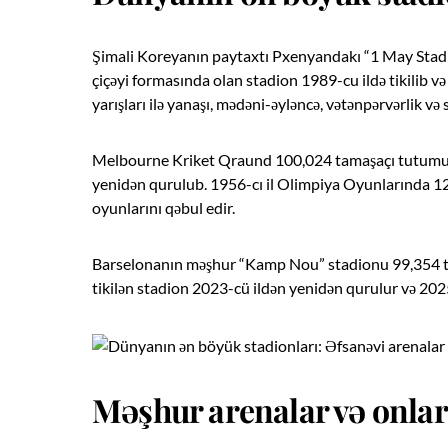
Şimali Koreyanın paytaxtı Pxenyandakı “1 May Stadi
çiçəyi formasında olan stadion 1989-cu ildə tikilib v
yarışları ilə yanaşı, mədəni-əyləncə, vətənpərvərlik və si
Melbourne Kriket Qraund 100,024 tamaşaçı tutumu ilə 
yenidən qurulub. 1956-cı il Olimpiya Oyunlarında 120
oyunlarını qəbul edir.
Barselonanın məşhur “Kamp Nou” stadionu 99,354 tam
tikilən stadion 2023-cü ildən yenidən qurulur və 
Məşhur arenalar və onları