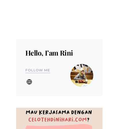
Hello, I’am Rini
FOLLOW ME