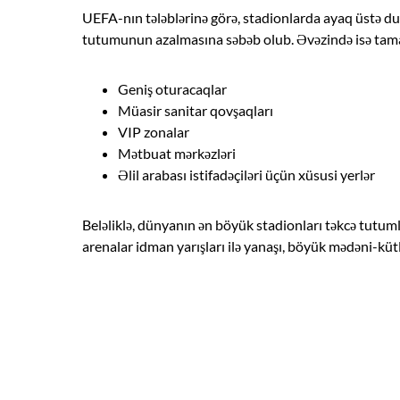
UEFA-nın tələblərinə görə, stadionlarda ayaq üstə du
tutumunun azalmasına səbəb olub. Əvəzində isə tamaş
Geniş oturacaqlar
Müasir sanitar qovşaqları
VIP zonalar
Mətbuat mərkəzləri
Əlil arabası istifadəçiləri üçün xüsusi yerlər
Beləliklə, dünyanın ən böyük stadionları təkcə tutumla
arenalar idman yarışları ilə yanaşı, böyük mədəni-kütlə