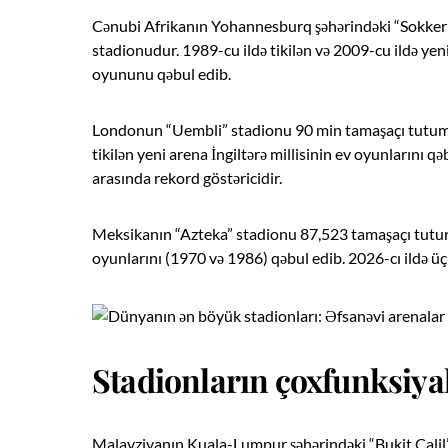
Cənubi Afrikanın Yohannesburq şəhərindəki “Sokker S
stadionudur. 1989-cu ildə tikilən və 2009-cu ildə ye
oyununu qəbul edib.
Londonun “Uembli” stadionu 90 min tamaşaçı tutumu
tikilən yeni arena İngiltərə millisinin ev oyunlarını q
arasında rekord göstəricidir.
Meksikanın “Azteka” stadionu 87,523 tamaşaçı tutur. 
oyunlarını (1970 və 1986) qəbul edib. 2026-cı ildə ü
Stadionların çoxfunksiyalı
Malayziyanın Kuala-Lumpur şəhərindəki “Bukit Calil” 