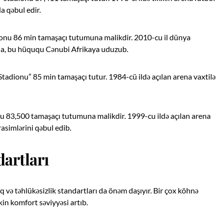
da qəbul edir.
dionu 86 min tamaşaçı tutumuna malikdir. 2010-cu il dünya
rena, bu hüququ Cənubi Afrikaya uduzub.
Stadionu” 85 min tamaşaçı tutur. 1984-cü ildə açılan arena vaxtilə
nu 83,500 tamaşaçı tutumuna malikdir. 1999-cu ildə açılan arena
asimlərini qəbul edib.
artları
q və təhlükəsizlik standartları da önəm daşıyır. Bir çox köhnə
in komfort səviyyəsi artıb.