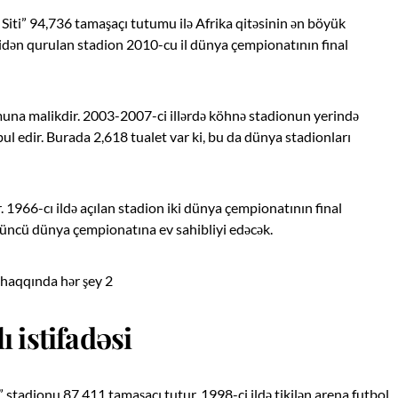
iti” 94,736 tamaşaçı tutumu ilə Afrika qitəsinin ən böyük
nidən qurulan stadion 2010-cu il dünya çempionatının final
na malikdir. 2003-2007-ci illərdə köhnə stadionun yerində
əbul edir. Burada 2,618 tualet var ki, bu da dünya stadionları
1966-cı ildə açılan stadion iki dünya çempionatının final
çüncü dünya çempionatına ev sahibliyi edəcək.
 istifadəsi
stadionu 87,411 tamaşaçı tutur. 1998-ci ildə tikilən arena futbol