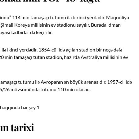
onu” 114 min tamaşaçı tutumu ilə birinci yerdədir. Maqnoliya
ə Şimali Koreya millisinin ev stadionu sayılır. Burada idman
yasi tədbirlər də keçirilir.
ikinci yerdədir. 1854-cü ildə açılan stadion bir neçə dəfə
 min tamaşaçı tutan stadion, hazırda Avstraliya millisinin ev
aşaçı tutumu ilə Avropanın ən böyük arenasıdır. 1957-ci ildə
2025/26 mövsümündə tutumu 110 min olacaq.
n tarixi