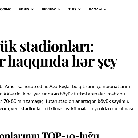
GGING
EKBIS
REVIEW
TIPS
RAGAM
k stadionları:
r haqqında hər şey
 Amerika hesab edilir. Azarkeşlər bu qitələrin çempionatlarını
ur. XX əsrin ikinci yarısında ən böyük futbol arenaları məhz bu
b və 70-80 min tamaşaçı tutan stadionlar artıq ən böyük sayılmır.
görə, yeni stadionların tikilməsi və köhnələrin yenidən qurulması
onlarının TOP-10-luğu