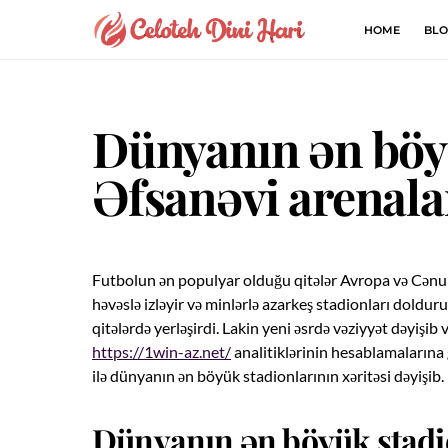
HOME
BLO
Dünyanın ən böyü
Əfsanəvi arenala
Futbolun ən populyar olduğu qitələr Avropa və Cənubi
həvəslə izləyir və minlərlə azarkeş stadionları doldur
qitələrdə yerləşirdi. Lakin yeni əsrdə vəziyyət dəyişi
https://1win-az.net/
analitiklərinin hesablamalarına 
ilə dünyanın ən böyük stadionlarının xəritəsi dəyişib.
Dünyanın ən böyük stadi