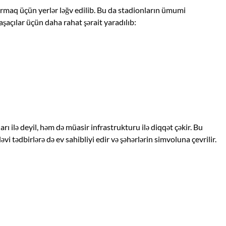
rmaq üçün yerlər ləğv edilib. Bu da stadionların ümumi
açılar üçün daha rahat şərait yaradılıb:
rı ilə deyil, həm də müasir infrastrukturu ilə diqqət çəkir. Bu
vi tədbirlərə də ev sahibliyi edir və şəhərlərin simvoluna çevrilir.