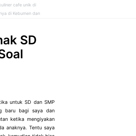
uliner cafe unik di
snya di Kebumen dan
nak SD
Soal
matika untuk SD dan SMP
ng baru bagi saya dan
utan ketika mengiyakan
da anaknya. Tentu saya