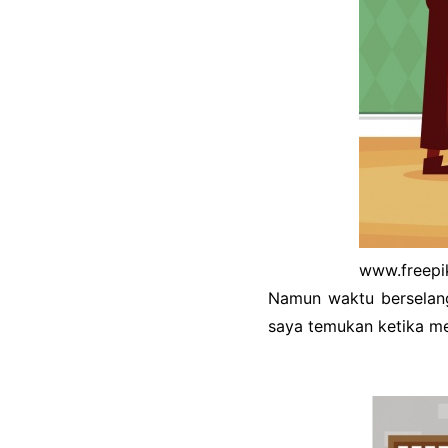
www.freepi
Namun waktu berselang
saya temukan ketika me