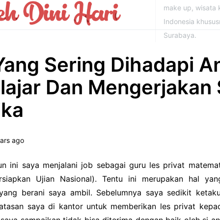
make up, wisata k
Indonesia khusu
Surabaya.
Yang Sering Dihadapi A
lajar Dan Mengerjakan 
ika
ars ago
un ini saya menjalani job sebagai guru les privat mate
siapkan Ujian Nasional). Tentu ini merupakan hal ya
ang berani saya ambil. Sebelumnya saya sedikit ketak
 atasan saya di kantor untuk memberikan les privat kepa