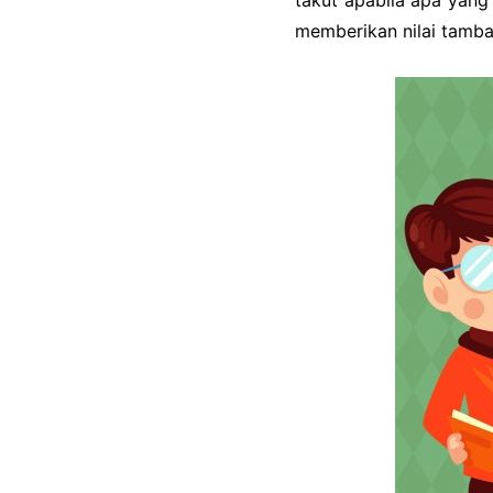
takut apabila apa yang
memberikan nilai tamba