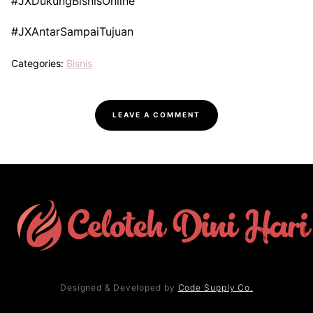
#JXDukungBisnisOnline
#JXAntarSampaiTujuan
Categories:
Bisnis
LEAVE A COMMENT
Designed & Developed by
Code Supply Co.