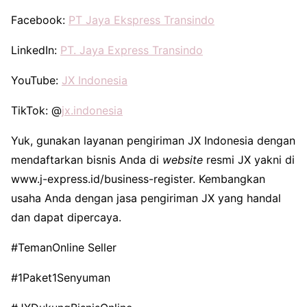
Facebook:
PT Jaya Ekspress Transindo
LinkedIn:
PT. Jaya Express Transindo
YouTube:
JX Indonesia
TikTok: @
jx.indonesia
Yuk, gunakan layanan pengiriman JX Indonesia dengan
mendaftarkan bisnis Anda di
website
resmi JX yakni di
www.j-express.id/business-register. Kembangkan
usaha Anda dengan jasa pengiriman JX yang handal
dan dapat dipercaya.
#TemanOnline Seller
#1Paket1Senyuman