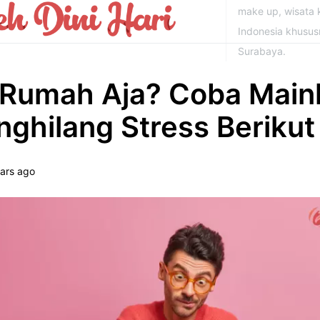
make up, wisata k
Indonesia khusu
Surabaya.
 Rumah Aja? Coba Main
hilang Stress Berikut 
ars ago