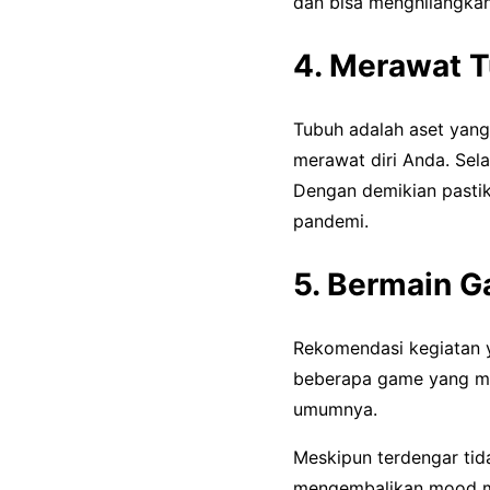
dan bisa menghilangkan
4. Merawat 
Tubuh adalah aset yang 
merawat diri Anda. Sela
Dengan demikian pastika
pandemi.
5. Bermain 
Rekomendasi kegiatan y
beberapa game yang me
umumnya.
Meskipun terdengar tid
mengembalikan mood men