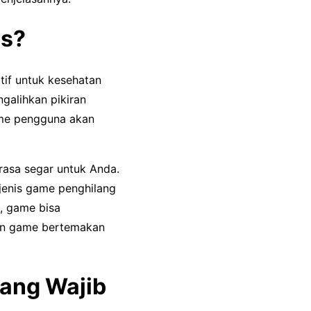
ss?
if untuk kesehatan
galihkan pikiran
game pengguna akan
asa segar untuk Anda.
 jenis game penghilang
l, game bisa
in game bertemakan
ang Wajib