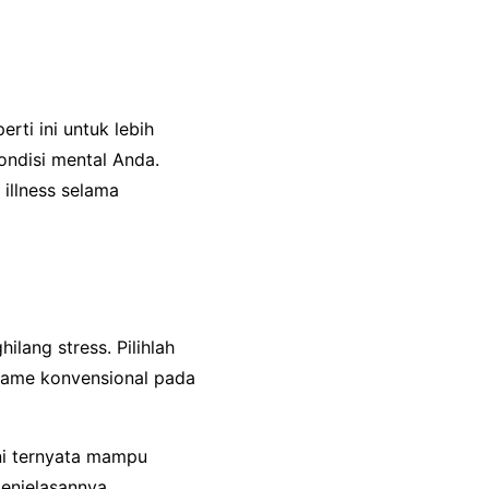
rti ini untuk lebih
kondisi mental Anda.
 illness selama
lang stress. Pilihlah
game konvensional pada
ni ternyata mampu
enjelasannya.