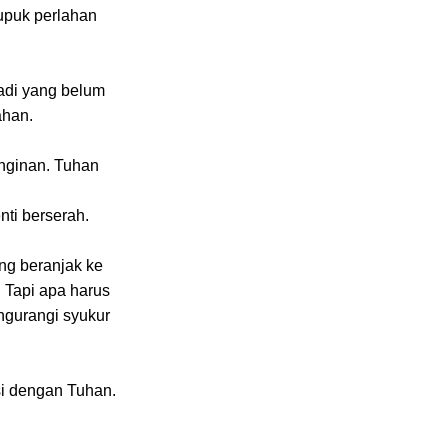
pupuk perlahan
badi yang belum
ahan.
inginan. Tuhan
nti berserah.
ng beranjak ke
 Tapi apa harus
ngurangi syukur
si dengan Tuhan.