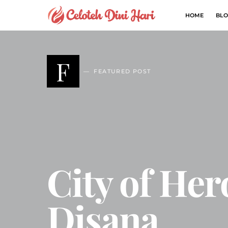
HOME
BLO
F
FEATURED POST
City of Her
Disana