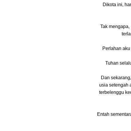
Dikota ini, h
Tak mengapa, m
terl
Perlahan aku 
Tuhan selalu
Dan sekarang,
usia setengah 
terbelenggu ke
Entah sementara