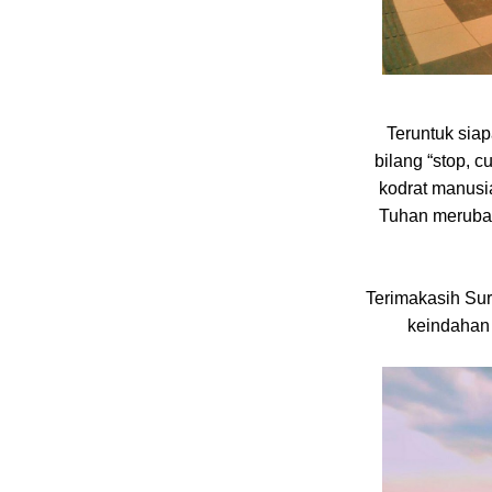
Teruntuk sia
bilang “stop, c
kodrat manusi
Tuhan merubah
Terimakasih Sur
keindahan 