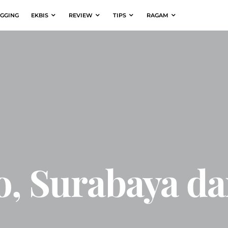
GGING
EKBIS
REVIEW
TIPS
RAGAM
o, Surabaya d