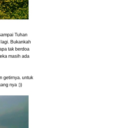
 sampai Tuhan
g lagi. Bukankah
apa tak berdoa
reka masih ada
 getirnya. untuk
ang nya :))