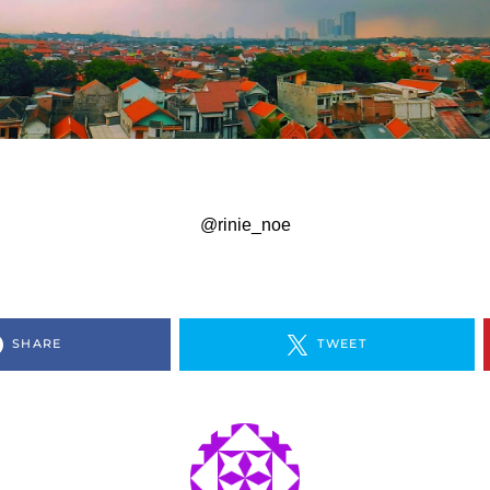
@rinie_noe
SHARE
TWEET