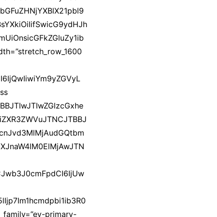
ibGFuZHNjYXBlX21pbl9
YXkiOiIifSwicG9ydHJh
UiOnsicGFkZGluZy1ib
th=”stretch_row_1600
6IjQwIiwiYm9yZGVyL
ss
BBJTIwJTIwZGlzcGxhe
1iZXR3ZWVuJTNCJTBBJ
hcnJvd3MlMjAudGQtbm
YXJnaW4lM0ElMjAwJTN
CJwb3J0cmFpdCI6IjUw
lIjp7Im1hcmdpbi1ib3R0
family=”ev-primary-