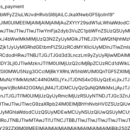
ds_payment
ibWFyZ2luLWJvdHRvbSI6IjAiLCJkaXNwbGF5IjoiIn19″
GUlM0UlMEElMjAlMjAlMjAlMjAuZXYtY29sdW1uLWhlaWdo
TIwJTIwJTIwJTIwJTIwYmFja2dyb3VuZC1pbWFnZSUzQSUy
kJ4bWwlMkMlMjUzQ3N2ZyUyMGlkJTNEJ3V1aWQtNjhhMzU
5Zjk1JyUyMGRhdGEtbmFtZSUzRCdMYXllciUyMDInJTIwZm
zRCdodHRwJTNBJTJGJTJGd3d3LnczLm9yZyUyRjIwMDAlMk
Y3LjI0JTIwMzknJTI1M0UlMjUzQ2clMjBpZCUzRCd1dWlk
GI0MWU5Nzg3OCclMjBkYXRhLW5hbWUlM0QnTGF5ZXIlM
MuNzYlMkMzMC44NGM0LjYxJTJDNS4xOSUyQzExLjIxJTJ
wVjBoMi42OGMyLjM4JTJDMCUyQzQuNjQlMkMxLjAyJTJD
JTJGJTI1M0UlMjUzQyUyRmclMjUzRSUyNTNDJTJGc3ZnJT
IwJTIwJTIwJTIwcG9zaXRpb24lM0ElMjBhYnNvbHV0ZSUz
UyMGhlaWdodCUzQSUyMDEwMCUyNSUzQiUwQSUyMC
JTNBJTIwMTAwJTI1JTNCJTBBJTIwJTIwJTIwJTIwJTIwJT
292ZXIlM0IlMEElMjAlMjAlMjAlMjAlMjAlMjAlMjAlMjBjb25