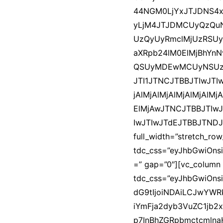
44NGM0LjYxJTJDNS4x
yLjM4JTJDMCUyQzQuN
UzQyUyRmclMjUzRSUyN
aXRpb24lM0ElMjBh
QSUyMDEwMCUyNSUz
JTI1JTNCJTBBJTIwJTI
jAlMjAlMjAlMjAlMjAlM
ElMjAwJTNCJTBBJTIwJ
IwJTIwJTdEJTBBJTNDJT
full_width=”stretch_row
tdc_css=”eyJhbGwiOns
=” gap=”0″][vc_column
tdc_css=”eyJhbGwiOns
dG9tIjoiNDAiLCJwYWR
iYmFja2dyb3VuZC1jb2x
p7InBhZGRpbmctcmlnaH