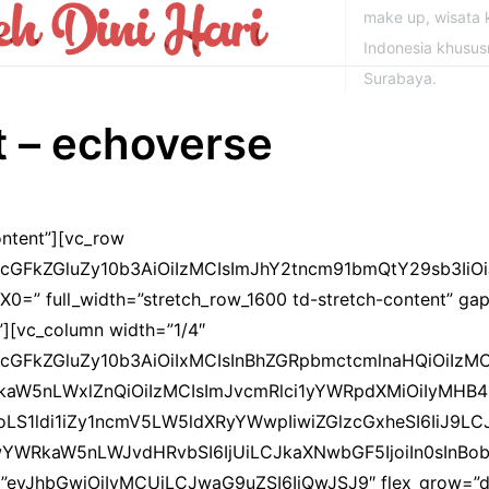
make up, wisata k
Indonesia khusu
Surabaya.
 – echoverse
ntent”][vc_row
icGFkZGluZy10b3AiOiIzMCIsImJhY2tncm91bmQtY29sb3IiOi
X0=” full_width=”stretch_row_1600 td-stretch-content” gap
h”][vc_column width=”1/4″
icGFkZGluZy10b3AiOiIxMCIsInBhZGRpbmctcmlnaHQiOiIz
kaW5nLWxlZnQiOiIzMCIsImJvcmRlci1yYWRpdXMiOiIyMHB
IoLS1ldi1iZy1ncmV5LW5ldXRyYWwpIiwiZGlzcGxheSI6IiJ9
wYWRkaW5nLWJvdHRvbSI6IjUiLCJkaXNwbGF5IjoiIn0sInBo
”eyJhbGwiOiIyMCUiLCJwaG9uZSI6IjQwJSJ9″ flex_grow=”def