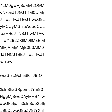
S4zM0gwVjBoMi42OGM
wNFonJTJGJTI1M0UlMj
JTIwJTIwJTIwJTIwcG9z
yMCUyMGhlaWdodCUz
ZHRoJTNBJTIwMTAw
TIwY292ZXIlM0IlMEElM
jAlMjAlMjAlMjB0b3AlM0
I1JTNCJTBBJTIwJTIwJT
vc_row
wiZGlzcGxheSI6IiJ9fQ=
MCIsInBhZGRpbmctYm90
wcHggMjBweCAyMHB4Iiw
GF5IjoiIn0sInBob25lIj
IiJ9LCJwaG9uZV9tYXhf