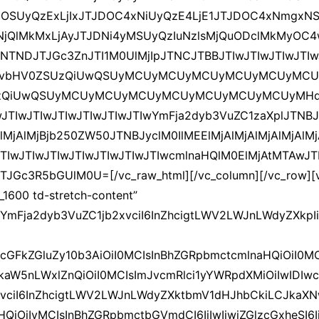
OSUyQzExLjIxJTJDOC4xNiUyQzE4LjE1JTJDOC4xNmgxN
jQlMkMxLjAyJTJDNi4yMSUyQzIuNzlsMjQuODclMkMyOC4
TNDJTJGc3ZnJTI1M0UlMjIpJTNCJTBBJTIwJTIwJTIwJTIw
YnNvbHV0ZSUzQiUwQSUyMCUyMCUyMCUyMCUyMCUyMCU
QiUwQSUyMCUyMCUyMCUyMCUyMCUyMCUyMCUyMHdp
wJTIwJTIwJTIwJTIwJTIwJTIwYmFja2dyb3VuZC1zaXplJTNBJ
jAlMjAlMjBjb250ZW50JTNBJyclM0IlMEElMjAlMjAlMjAlMjAlM
TIwJTIwJTIwJTIwJTIwJTIwJTIwcmlnaHQlM0ElMjAtMTAwJT
JGc3R5bGUlM0U=[/vc_raw_html][/vc_column][/vc_row][
_1600 td-stretch-content”
iYmFja2dyb3VuZC1jb2xvciI6InZhcigtLWV2LWJnLWdyZXkpIi
icGFkZGluZy10b3AiOiI0MCIsInBhZGRpbmctcmlnaHQiOiI0
kaW5nLWxlZnQiOiI0MCIsImJvcmRlci1yYWRpdXMiOiIwIDI
vciI6InZhcigtLWV2LWJnLWdyZXktbmV1dHJhbCkiLCJkaXNwb
QiOiIyMCIsInBhZGRpbmctbGVmdCI6IjIwIiwiZGlzcGxheSI6