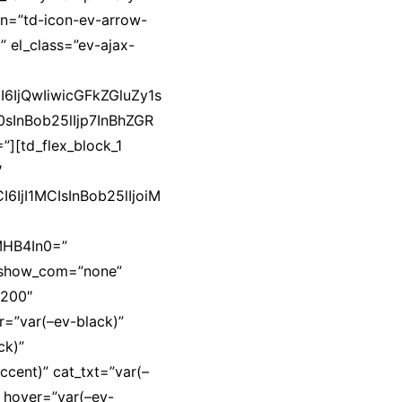
on=”td-icon-ev-arrow-
” el_class=”ev-ajax-
IjQwIiwicGFkZGluZy1s
0sInBob25lIjp7InBhZGR
[td_flex_block_1
″
IjI1MCIsInBob25lIjoiM
MHB4In0=”
 show_com=”none”
”200″
r=”var(–ev-black)”
ck)”
ccent)” cat_txt=”var(–
t_hover=”var(–ev-