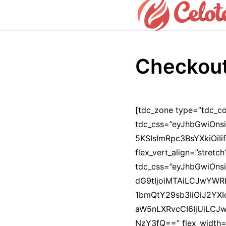
Checkout
[tdc_zone type=”tdc_co
tdc_css=”eyJhbGwiOns
5KSIsImRpc3BsYXkiOiIif
flex_vert_align=”stretc
tdc_css=”eyJhbGwiOns
dG9tIjoiMTAiLCJwYWR
1bmQtY29sb3IiOiJ2YX
aW5nLXRvcCI6IjUiLCJ
NzY3fQ==” flex_width=