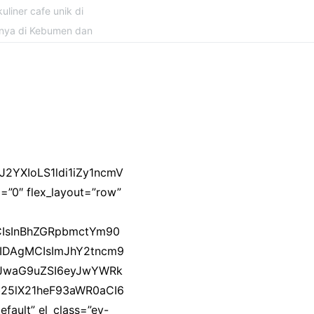
uliner cafe unik di
snya di Kebumen dan
J2YXIoLS1ldi1iZy1ncmV
=”0″ flex_layout=”row”
MCIsInBhZGRpbmctYm90
4IDAgMCIsImJhY2tncm9
LCJwaG9uZSI6eyJwYWRk
b25lX21heF93aWR0aCI6
ault” el_class=”ev-