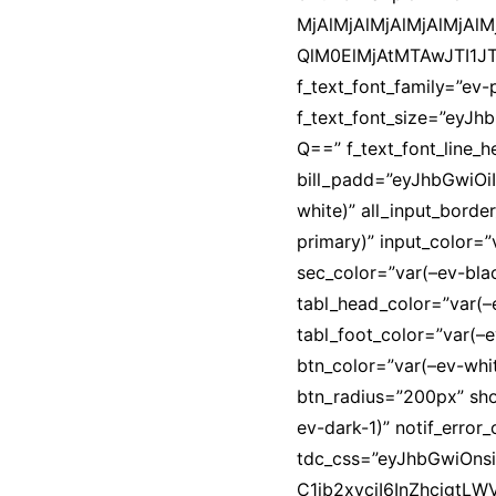
MjAlMjAlMjAlMjAlMjAl
QlM0ElMjAtMTAwJTI1
f_text_font_family=”ev-
f_text_font_size=”eyJ
Q==” f_text_font_line_h
bill_padd=”eyJhbGwiOiI
white)” all_input_borde
primary)” input_color=”
sec_color=”var(–ev-bla
tabl_head_color=”var(–
tabl_foot_color=”var(–ev
btn_color=”var(–ev-whi
btn_radius=”200px” show
ev-dark-1)” notif_error
tdc_css=”eyJhbGwiOns
C1jb2xvciI6InZhcigtL