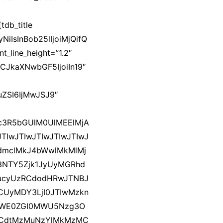
db_title
NiIsInBob25lIjoiMjQifQ
nt_line_height=”1.2″
LCJkaXNwbGF5IjoiIn19″
uZSI6IjMwJSJ9″
Dc3R5bGUlM0UlMEElMjA
IwJTIwJTIwJTIwJTIwJ
dmclMkJ4bWwlMkMlMj
3NTY5Zjk1JyUyMGRhd
xucyUzRCdodHRwJTNBJ
CUyMDY3LjI0JTIwMzkn
2LWE0ZGI0MWU5Nzg3O
RCdtMzMuNzYlMkMzMC