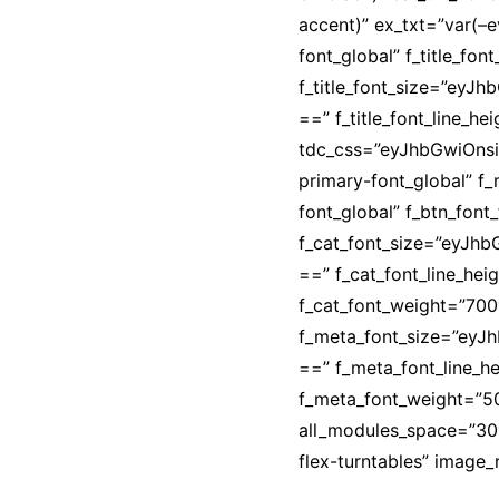
accent)” ex_txt=”var(–e
font_global” f_title_fo
f_title_font_size=”ey
==” f_title_font_line_he
tdc_css=”eyJhbGwiOnsi
primary-font_global” f_
font_global” f_btn_font
f_cat_font_size=”eyJh
==” f_cat_font_line_hei
f_cat_font_weight=”700
f_meta_font_size=”eyJ
==” f_meta_font_line_h
f_meta_font_weight=”
all_modules_space=”30″
flex-turntables” image