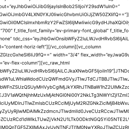
yout=”eyJhbGwiOiJibG9jayIsInBob25lIjoiY29sdW1uIn0=”
hbGwiOiJmbGV4LXN0YXJ0IiwicGhvbmUiOiJjZW50ZXIifQ==”][t
JhbGwiOiI0MCIsImxhbmRzY2FwZSI6IjMwIiwicG9ydHJhaXQiOiIy
”700″ f_title_font_family=”ev-primary-font_global” f_title_fo
m=”none” tdc_css=”eyJhbGwiOnsibWFyZ2luLWJvdHRvbSI6IjAi
l=”content-horiz-left”][/vc_column][vc_column
ZGlzcGxheSI6IiJ9fQ==” width=”3/4″ flex_width=”eyJwaG9
s=”ev-flex-column”][vc_raw_html
ibWFyZ2luLWJvdHRvbSI6IjAiLCJkaXNwbGF5IjoiIn19″]JTN
9sdW1uLWhlaWdodCUzQWFmdGVyJTIwJTdCJTBBJTIwJTIwJT
pbWFnZSUzQSUyMHVybCglMjJkYXRhJTNBaW1hZ2UlMkZz
J3V1aWQtNjhhMzUxMjAtNGI0Ni00Y2NkLTg3NWYtZjI1ZmI
lciUyMDInJTIwZmlsbCUzRCclMjUyM2RiZGNkZiclMjB4bW
yZyUyRjIwMDAlMkZzdmcnJTIwdmlld0JveCUzRCcwJTIwM
BpZCUzRCd1dWlkLTUwZjVkN2U1LTk0ODktNGQ5Yi05NTE
lM0QnTGF5ZXIlMjAxJyUyNTNFJTI1M0NwYXRoJTIwZCUz