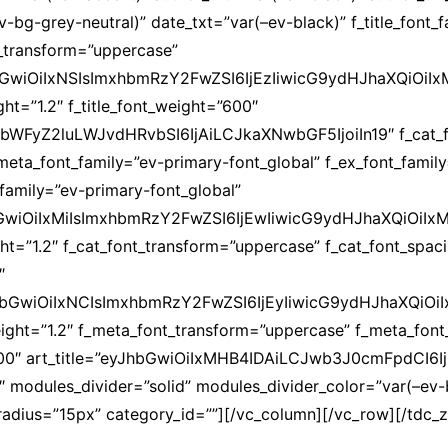
v-bg-grey-neutral)” date_txt=”var(–ev-black)” f_title_font_
nt_transform=”uppercase”
JhbGwiOiIxNSIsImxhbmRzY2FwZSI6IjEzIiwicG9ydHJhaXQiOiIx
ight=”1.2″ f_title_font_weight=”600″
bWFyZ2luLWJvdHRvbSI6IjAiLCJkaXNwbGF5IjoiIn19″ f_cat_f
meta_font_family=”ev-primary-font_global” f_ex_font_famil
_family=”ev-primary-font_global”
bGwiOiIxMiIsImxhbmRzY2FwZSI6IjEwIiwicG9ydHJhaXQiOiIxM
ght=”1.2″ f_cat_font_transform=”uppercase” f_cat_font_spac
″
hbGwiOiIxNCIsImxhbmRzY2FwZSI6IjEyIiwicG9ydHJhaXQiOiIxM
eight=”1.2″ f_meta_font_transform=”uppercase” f_meta_font
500″ art_title=”eyJhbGwiOiIxMHB4IDAiLCJwb3J0cmFpdCI6
 modules_divider=”solid” modules_divider_color=”var(–ev-b
_radius=”15px” category_id=””][/vc_column][/vc_row][/tdc_