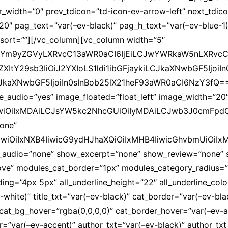
r_width=”0″ prev_tdicon=”td-icon-ev-arrow-left” next_tdic
20″ pag_text=”var(–ev-black)” pag_h_text=”var(–ev-blue-1)
 sort=””][/vc_column][vc_column width=”5″
siYm9yZGVyLXRvcC13aWR0aCI6IjEiLCJwYWRkaW5nLXRvcCI6
XItY29sb3IiOiJ2YXIoLS1ldi1ibGFjaykiLCJkaXNwbGF5IjoiIn
kaXNwbGF5IjoiIn0sInBob25lX21heF93aWR0aCI6NzY3fQ==”]
_audio=”yes” image_floated=”float_left” image_width=”20
wiOiIxMDAiLCJsYW5kc2NhcGUiOiIyMDAiLCJwb3J0cmFpdCI6
one”
wiOiIxNXB4IiwicG9ydHJhaXQiOiIxMHB4IiwicGhvbmUiOiIx
_audio=”none” show_excerpt=”none” show_review=”none”
ve” modules_cat_border=”1px” modules_category_radius=
ng=”4px 5px” all_underline_height=”22″ all_underline_colo
v-white)” title_txt=”var(–ev-black)” cat_border=”var(–ev-bla
 cat_bg_hover=”rgba(0,0,0,0)” cat_border_hover=”var(–ev-a
r=”var(–ev-accent)” author_txt=”var(–ev-black)” author_tx