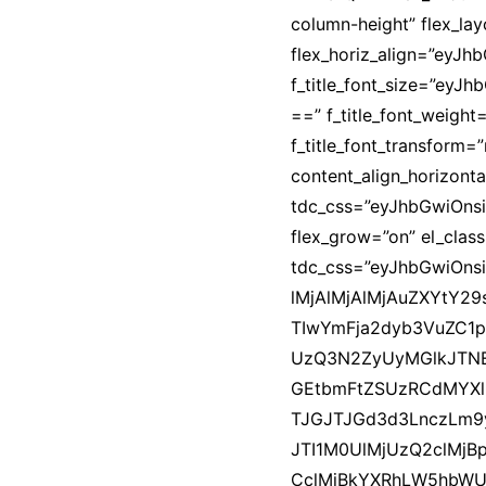
column-height” flex_la
flex_horiz_align=”eyJ
f_title_font_size=”ey
==” f_title_font_weight=
f_title_font_transfor
content_align_horizonta
tdc_css=”eyJhbGwiOnsi
flex_grow=”on” el_clas
tdc_css=”eyJhbGwiOns
lMjAlMjAlMjAuZXYtY2
TIwYmFja2dyb3VuZC1
UzQ3N2ZyUyMGlkJTNE
GEtbmFtZSUzRCdMYXl
TJGJTJGd3d3LnczLm9
JTI1M0UlMjUzQ2clMj
CclMjBkYXRhLW5hbWU