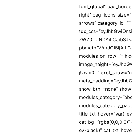
font_global” pag_borde
right” pag_icons_size=”
arrows” category_id=””
tdc_css=”eyJhbGwiOn
ZWZ0IjoiNDAiLCJib3JkZ
pbmctbGVmdCI6IjAiLCJ
modules_on_row=”” hide
image_height=”eyJhbG
jUwIn0=” excl_show=”n
meta_padding=”eyJhbG
show_btn=”none” show
modules_category=”abo
modules_category_paddi
title_txt_hover=”var(–e
cat_bg=”rgba(0,0,0,0)”
ev-black)” cat_txt_hove