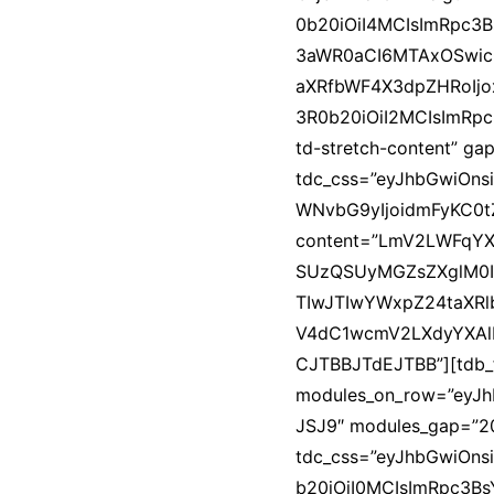
0b20iOiI4MCIsImRpc3
3aWR0aCI6MTAxOSwicG
aXRfbWF4X3dpZHRoIjo
3R0b20iOiI2MCIsImRpc3
td-stretch-content” ga
tdc_css=”eyJhbGwiOn
WNvbG9yIjoidmFyKC0tZ
content=”LmV2LWFqYX
SUzQSUyMGZsZXglM0I
TIwJTIwYWxpZ24taXRl
V4dC1wcmV2LXdyYXAlM
CJTBBJTdEJTBB”][tdb_fl
modules_on_row=”ey
JSJ9″ modules_gap=”20
tdc_css=”eyJhbGwiOns
b20iOiI0MCIsImRpc3BsY