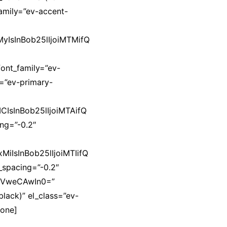
family=”ev-accent-
MyIsInBob25lIjoiMTMifQ
ont_family=”ev-
y=”ev-primary-
CIsInBob25lIjoiMTAifQ
ing=”-0.2″
iIsInBob25lIjoiMTIifQ
_spacing=”-0.2″
IjVweCAwIn0=”
lack)” el_class=”ev-
zone]