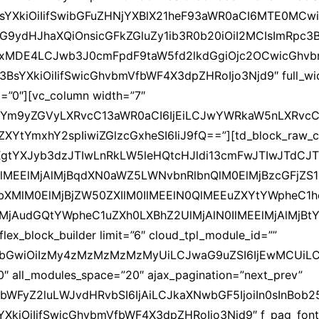
BsYXkiOiIifSwibGFuZHNjYXBlX21heF93aWR0aCI6MTE0MCw
9ydHJhaXQiOnsicGFkZGluZy1ib3R0b20iOiI2MCIsImRpc3Bs
xMDE4LCJwb3J0cmFpdF9taW5fd2lkdGgiOjc2OCwicGhvbm
BsYXkiOiIifSwicGhvbmVfbWF4X3dpZHRoIjo3Njd9″ full_wid
p=”0″][vc_column width=”7″
siYm9yZGVyLXRvcC13aWR0aCI6IjEiLCJwYWRkaW5nLXRvcCI
XYtYmxhY2spIiwiZGlzcGxheSI6IiJ9fQ==”][td_block_raw_c
gtYXJyb3dzJTIwLnRkLW5leHQtcHJldi13cmFwJTIwJTdCJT
lMEElMjAlMjBqdXN0aWZ5LWNvbnRlbnQlM0ElMjBzcGFjZS
bXMlM0ElMjBjZW50ZXIlM0IlMEElN0QlMEEuZXYtYWpheC1
jAudGQtYWpheC1uZXh0LXBhZ2UlMjAlN0IlMEElMjAlMjBt
ex_block_builder limit=”6″ cloud_tpl_module_id=””
JhbGwiOiIzMy4zMzMzMzMzMyUiLCJwaG9uZSI6IjEwMCUiL
″ all_modules_space=”20″ ajax_pagination=”next_prev”
ibWFyZ2luLWJvdHRvbSI6IjAiLCJkaXNwbGF5IjoiIn0sInBob25
XkiOiIifSwicGhvbmVfbWF4X3dpZHRoIjo3Njd9″ f_pag_font_