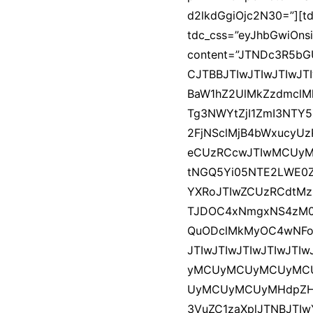
d2lkdGgiOjc2N30=”][t
tdc_css=”eyJhbGwiOns
content=”JTNDc3R5b
CJTBBJTIwJTIwJTIwJ
BaW1hZ2UlMkZzdmclM
Tg3NWYtZjI1ZmI3NTY
2FjNSclMjB4bWxucyU
eCUzRCcwJTIwMCUyMD
tNGQ5Yi05NTE2LWE0Z
YXRoJTIwZCUzRCdtMz
TJDOC4xNmgxNS4zM0g
QuODclMkMyOC4wNFon
JTIwJTIwJTIwJTIwJT
yMCUyMCUyMCUyMC
UyMCUyMCUyMHdpZHRo
3VuZC1zaXplJTNBJTIwY