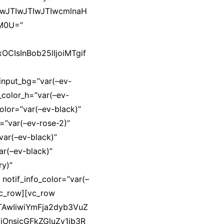
IwJTIwJTIwJTIwcmlnaH
M0U=”
OCIsInBob25lIjoiMTgif
input_bg=”var(–ev-
_color_h=”var(–ev-
color=”var(–ev-black)”
=”var(–ev-rose-2)”
var(–ev-black)”
var(–ev-black)”
ry)”
notif_info_color=”var(–
/vc_row][vc_row
TAwIiwiYmFja2dyb3VuZ
iOnsicGFkZGluZy1ib3R