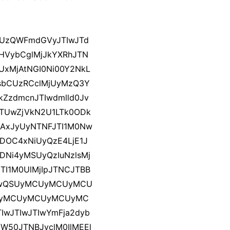
dCUzQWFmdGVyJTIwJTd
MHVybCglMjJkYXRhJTN
xMjAtNGI0Ni00Y2NkL
lsbCUzRCclMjUyMzQ3Y
ZzdmcnJTIwdmlld0Jv
LTUwZjVkN2U1LTk0ODk
jAxJyUyNTNFJTI1M0Nw
DOC4xNiUyQzE4LjE1J
Ni4yMSUyQzIuNzlsMj
I1M0UlMjIpJTNCJTBB
QiUwQSUyMCUyMCUyMCU
UyMCUyMCUyMCUyMC
IwJTIwJTIwYmFja2dyb
0ZW50JTNBJyclM0IlMEEl