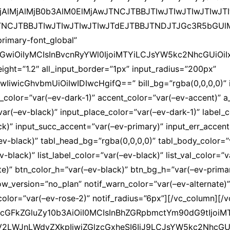
MjAlMjAlMjB0b3AlM0ElMjAwJTNCJTBBJTIwJTIwJTIwJTIwJT
JTNCJTBBJTIwJTIwJTIwJTIwJTdEJTBBJTNDJTJGc3R5bGUl
primary-font_global”
hbGwiOiIyMCIsInBvcnRyYWl0IjoiMTYiLCJsYW5kc2NhcGUiOiIx
eight=”1.2″ all_input_border=”1px” input_radius=”200px”
wIiwicGhvbmUiOiIwIDIwcHgifQ==” bill_bg=”rgba(0,0,0,0)” 
r_color=”var(–ev-dark-1)” accent_color=”var(–ev-accent)” a
var(–ev-black)” input_place_color=”var(–ev-dark-1)” label_
ck)” input_succ_accent=”var(–ev-primary)” input_err_accent
ev-black)” tabl_head_bg=”rgba(0,0,0,0)” tabl_body_color=”
-black)” list_label_color=”var(–ev-black)” list_val_color=”
te)” btn_color_h=”var(–ev-black)” btn_bg_h=”var(–ev-prima
_version=”no_plan” notif_warn_color=”var(–ev-alternate)” 
_color=”var(–ev-rose-2)” notif_radius=”6px”][/vc_column][
icGFkZGluZy10b3AiOiI0MCIsInBhZGRpbmctYm90dG9tIjoiM
WV2LWJnLWdyZXkpIiwiZGlzcGxheSI6IiJ9LCJsYW5kc2NhcGU