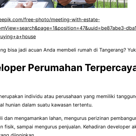
eepik.com/free-photo/meeting-with-estate-
omView=search&page=1&position=47&uuid=be87abe3-dba
buying+a+house
ang bisa jadi acuan Anda membeli rumah di Tangerang? Yuk
eloper Perumahan Terpercaya
erupakan individu atau perusahaan yang memiliki tanggu
l hunian dalam suatu kawasan tertentu.
i dan mengamankan lahan, mengurus perizinan pembangun
fisik, sampai mengurus penjualan. Kehadiran developer
ang diinginkan.