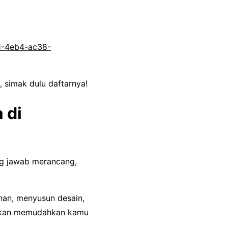
1-4eb4-ac38-
, simak dulu daftarnya!
 di
ng jawab merancang,
an, menyusun desain,
 akan memudahkan kamu