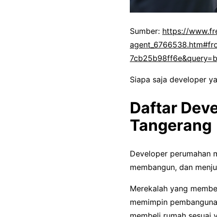
Sumber:
https://www.fr
agent_6766538.htm#fr
7cb25b98ff6e&query=
Siapa saja developer y
Daftar Dev
Tangerang
Developer perumahan m
membangun, dan menjua
Merekalah yang membel
memimpin pembangunan 
membeli rumah sesuai y