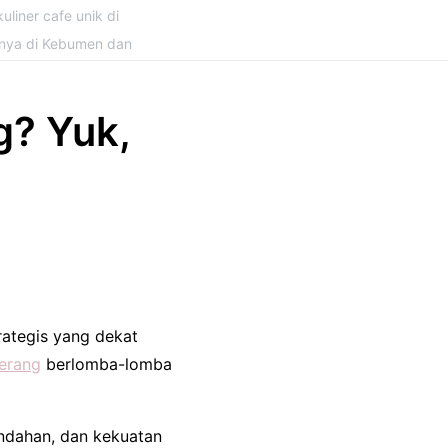
uliner cafe unik di
snya di Kebumen dan
g? Yuk,
rategis yang dekat
erang
berlomba-lomba
ndahan, dan kekuatan