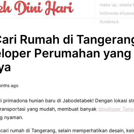
make up, wisata k
Indonesia khusu
Surabaya.
ari Rumah di Tangeran
loper Perumahan yang
ya
onths ago
i primadona hunian baru di Jabodetabek! Dengan lokasi st
n transportasi yang mudah, membuat banyak
developer Tang
ng nyaman.
ri rumah di Tangerang, selain memperhatikan desain, kei