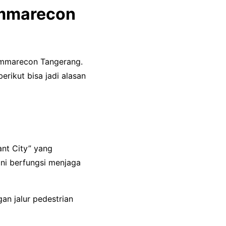
ummarecon
ummarecon Tangerang.
rikut bisa jadi alasan
nt City” yang
ni berfungsi menjaga
an jalur pedestrian